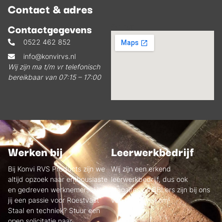
Contact & adres
Adres
Contactgegevens
0522 462 852
info@konvirvs.nl
Wij zijn ma t/m vr telefonisch
bereikbaar van 07:15 – 17:00
Werken bij
Leerwerkbedrijf
Bij Konvi RVS Products zijn we
Wij zijn een erkend
altijd opzoek naar enthousiaste
leerwerkbedrijf, dus ook
en gedreven werknemers. Heb
stagaires en BBL’ers zijn bij ons
jij een passie voor Roestvast
van harte welkom!
Staal en techniek? Stuur een
open solicitatie naar