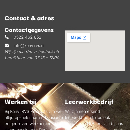
Contact & adres
Adres
Contactgegevens
0522 462 852
info@konvirvs.nl
Wij zijn ma t/m vr telefonisch
bereikbaar van 07:15 – 17:00
Werken bij
Leerwerkbedrijf
Bij Konvi RVS Products zijn we
Wij zijn een erkend
altijd opzoek naar enthousiaste
leerwerkbedrijf, dus ook
en gedreven werknemers. Heb
stagaires en BBL’ers zijn bij ons
jij een passie voor Roestvast
van harte welkom!