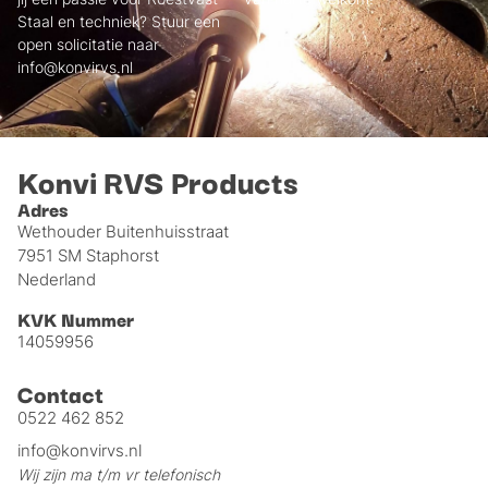
Staal en techniek? Stuur een
open solicitatie naar
info@konvirvs.nl
Konvi RVS Products
Adres
Wethouder Buitenhuisstraat
7951 SM Staphorst
Nederland
KVK Nummer
14059956
Contact
0522 462 852
info@konvirvs.nl
Wij zijn ma t/m vr telefonisch